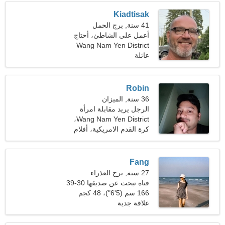
Kiadtisak
41 سنة, برج الحمل
أعمل على الشاطئ، أحتاج
امرأة عاطفية
Wang Nam Yen District
عائلة
Robin
36 سنة, الميزان
الرجل يريد مقابلة امرأة
Wang Nam Yen District،
تايلاند
كرة القدم الامريكية، أفلام
فيديو
Fang
27 سنة, برج العذراء
فتاة تبحث عن صديقها 30-39
166 سم (5'6")، 48 كجم
(105 رطل)
علاقة جدية