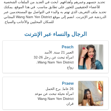
تحديد جنسهم وعمرهم وأهدافهم. ابحث في العديد من الملفات الشخصية
للأعضاء الحقيقيين للعثور على تطابق مناسب. في هذا الموقع، يمكنك
تحديد ملف التعريف الذي تهتم به والبدء في التواصل مع المستخدمين عبر
الدردشة عبر الإنترنت. انضم إلى موقع Wang Nam Yen District المجاني
للسكان المحليين والأجانب والسياح.
الرجال والنساء عبر الإنترنت
Peach
العمر 21 سنة, الأسد
امرأة تبحث عن رجل 26-32
Wang Nam Yen District،
زواج
تايلاند
Praew
26 عاما, برج الحمل
امرأة نحيلة تبحث عن موعد
Wang Nam Yen District
قران