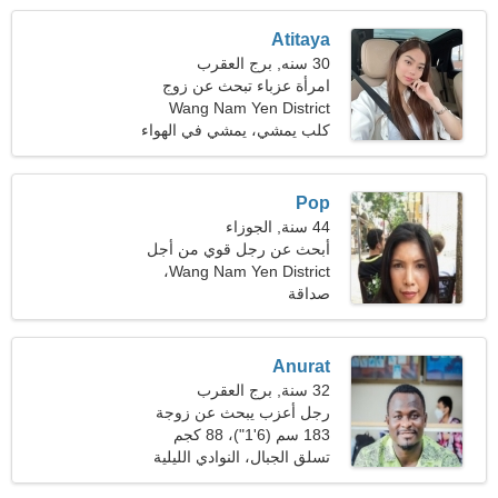
Atitaya
30 سنه, برج العقرب
امرأة عزباء تبحث عن زوج
Wang Nam Yen District
كلب يمشي، يمشي في الهواء
الطلق
Pop
44 سنة, الجوزاء
أبحث عن رجل قوي من أجل
المتعة
Wang Nam Yen District،
تايلاند
صداقة
Anurat
32 سنة, برج العقرب
رجل أعزب يبحث عن زوجة
183 سم (6'1")، 88 كجم
(194 رطلا)
تسلق الجبال، النوادي الليلية